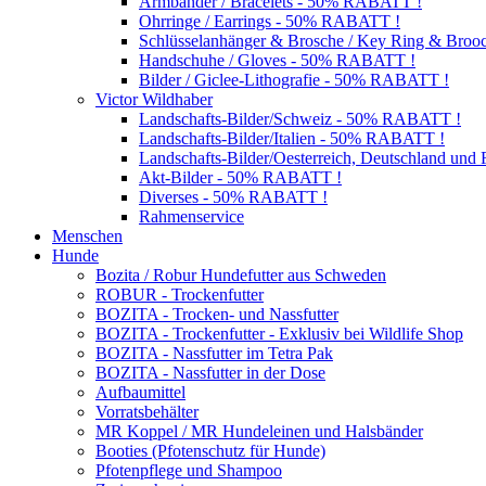
Armbänder / Bracelets - 50% RABATT !
Ohrringe / Earrings - 50% RABATT !
Schlüsselanhänger & Brosche / Key Ring & Bro
Handschuhe / Gloves - 50% RABATT !
Bilder / Giclee-Lithografie - 50% RABATT !
Victor Wildhaber
Landschafts-Bilder/Schweiz - 50% RABATT !
Landschafts-Bilder/Italien - 50% RABATT !
Landschafts-Bilder/Oesterreich, Deutschland un
Akt-Bilder - 50% RABATT !
Diverses - 50% RABATT !
Rahmenservice
Menschen
Hunde
Bozita / Robur Hundefutter aus Schweden
ROBUR - Trockenfutter
BOZITA - Trocken- und Nassfutter
BOZITA - Trockenfutter - Exklusiv bei Wildlife Shop
BOZITA - Nassfutter im Tetra Pak
BOZITA - Nassfutter in der Dose
Aufbaumittel
Vorratsbehälter
MR Koppel / MR Hundeleinen und Halsbänder
Booties (Pfotenschutz für Hunde)
Pfotenpflege und Shampoo