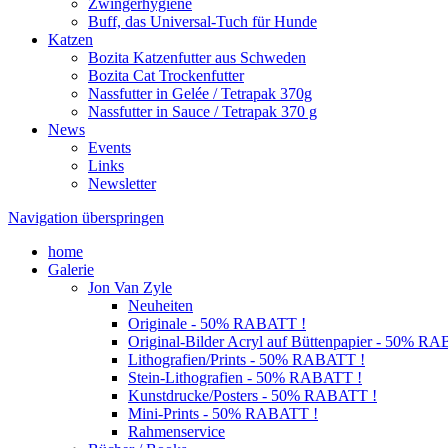
Zwingerhygiene
Buff, das Universal-Tuch für Hunde
Katzen
Bozita Katzenfutter aus Schweden
Bozita Cat Trockenfutter
Nassfutter in Gelée / Tetrapak 370g
Nassfutter in Sauce / Tetrapak 370 g
News
Events
Links
Newsletter
Navigation überspringen
home
Galerie
Jon Van Zyle
Neuheiten
Originale - 50% RABATT !
Original-Bilder Acryl auf Büttenpapier - 50% R
Lithografien/Prints - 50% RABATT !
Stein-Lithografien - 50% RABATT !
Kunstdrucke/Posters - 50% RABATT !
Mini-Prints - 50% RABATT !
Rahmenservice