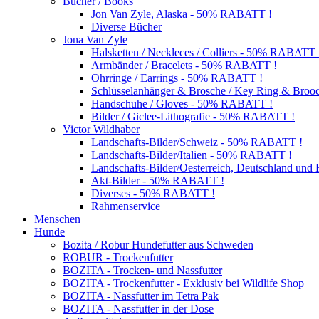
Bücher / Books
Jon Van Zyle, Alaska - 50% RABATT !
Diverse Bücher
Jona Van Zyle
Halsketten / Neckleces / Colliers - 50% RABATT 
Armbänder / Bracelets - 50% RABATT !
Ohrringe / Earrings - 50% RABATT !
Schlüsselanhänger & Brosche / Key Ring & Bro
Handschuhe / Gloves - 50% RABATT !
Bilder / Giclee-Lithografie - 50% RABATT !
Victor Wildhaber
Landschafts-Bilder/Schweiz - 50% RABATT !
Landschafts-Bilder/Italien - 50% RABATT !
Landschafts-Bilder/Oesterreich, Deutschland un
Akt-Bilder - 50% RABATT !
Diverses - 50% RABATT !
Rahmenservice
Menschen
Hunde
Bozita / Robur Hundefutter aus Schweden
ROBUR - Trockenfutter
BOZITA - Trocken- und Nassfutter
BOZITA - Trockenfutter - Exklusiv bei Wildlife Shop
BOZITA - Nassfutter im Tetra Pak
BOZITA - Nassfutter in der Dose