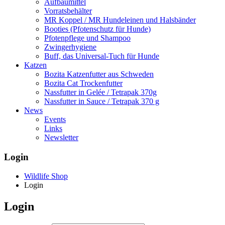
Aufbaumittel
Vorratsbehälter
MR Koppel / MR Hundeleinen und Halsbänder
Booties (Pfotenschutz für Hunde)
Pfotenpflege und Shampoo
Zwingerhygiene
Buff, das Universal-Tuch für Hunde
Katzen
Bozita Katzenfutter aus Schweden
Bozita Cat Trockenfutter
Nassfutter in Gelée / Tetrapak 370g
Nassfutter in Sauce / Tetrapak 370 g
News
Events
Links
Newsletter
Login
Wildlife Shop
Login
Login