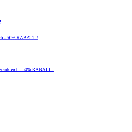
!
och - 50% RABATT !
d Frankreich - 50% RABATT !