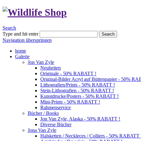
Search
Type and hit enter
Search
Navigation überspringen
home
Galerie
Jon Van Zyle
Neuheiten
Originale - 50% RABATT !
Original-Bilder Acryl auf Büttenpapier - 50% R
Lithografien/Prints - 50% RABATT !
Stein-Lithografien - 50% RABATT !
Kunstdrucke/Posters - 50% RABATT !
Mini-Prints - 50% RABATT !
Rahmenservice
Bücher / Books
Jon Van Zyle, Alaska - 50% RABATT !
Diverse Bücher
Jona Van Zyle
Halsketten / Neckleces / Colliers - 50% RABATT 