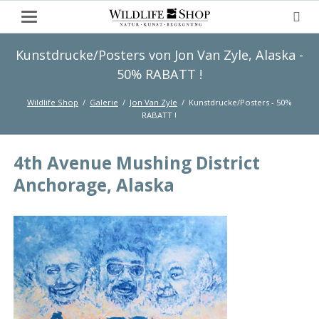
Kunstdrucke/Posters von Jon Van Zyle, Alaska -
50% RABATT !
Wildlife Shop
Galerie
Jon Van Zyle
Kunstdrucke/Posters - 50%
RABATT !
4th Avenue Mushing District
Anchorage, Alaska