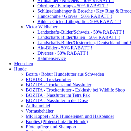
Armbänder / Bracelets - 50% RABATT !
Ohrringe / Earrings - 50% RABATT !
Schlüsselanhänger & Brosche / Key Ring & Bro
Handschuhe / Gloves - 50% RABATT !
Bilder / Giclee-Lithografie - 50% RABATT !
Victor Wildhaber
Landschafts-Bilder/Schweiz - 50% RABATT !
Landschafts-Bilder/Italien - 50% RABATT !
Landschafts-Bilder/Oesterreich, Deutschland un
Akt-Bilder - 50% RABATT !
Diverses - 50% RABATT !
Rahmenservice
Menschen
Hunde
Bozita / Robur Hundefutter aus Schweden
ROBUR - Trockenfutter
BOZITA - Trocken- und Nassfutter
BOZITA - Trockenfutter - Exklusiv bei Wildlife Shop
BOZITA - Nassfutter im Tetra Pak
BOZITA - Nassfutter in der Dose
Aufbaumittel
Vorratsbehälter
MR Koppel / MR Hundeleinen und Halsbänder
Booties (Pfotenschutz für Hunde)
Pfotenpflege und Shampoo