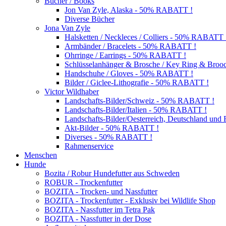
Bücher / Books
Jon Van Zyle, Alaska - 50% RABATT !
Diverse Bücher
Jona Van Zyle
Halsketten / Neckleces / Colliers - 50% RABATT 
Armbänder / Bracelets - 50% RABATT !
Ohrringe / Earrings - 50% RABATT !
Schlüsselanhänger & Brosche / Key Ring & Bro
Handschuhe / Gloves - 50% RABATT !
Bilder / Giclee-Lithografie - 50% RABATT !
Victor Wildhaber
Landschafts-Bilder/Schweiz - 50% RABATT !
Landschafts-Bilder/Italien - 50% RABATT !
Landschafts-Bilder/Oesterreich, Deutschland un
Akt-Bilder - 50% RABATT !
Diverses - 50% RABATT !
Rahmenservice
Menschen
Hunde
Bozita / Robur Hundefutter aus Schweden
ROBUR - Trockenfutter
BOZITA - Trocken- und Nassfutter
BOZITA - Trockenfutter - Exklusiv bei Wildlife Shop
BOZITA - Nassfutter im Tetra Pak
BOZITA - Nassfutter in der Dose