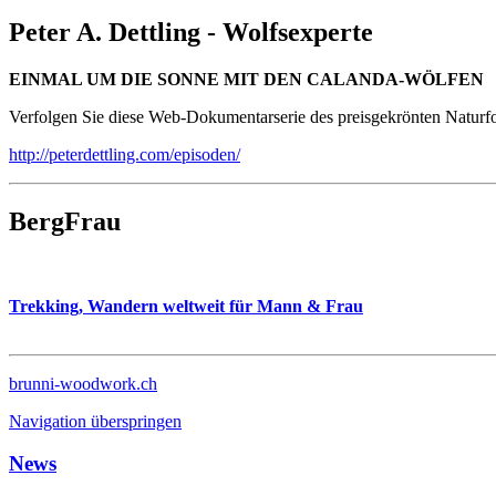
Peter A. Dettling - Wolfsexperte
EINMAL UM DIE SONNE MIT DEN CALANDA-W
Ӧ
LFEN
Verfolgen Sie diese Web-Dokumentarserie des preisgekrönten Naturfot
http://peterdettling.com/episoden/
BergFrau
Trekking, Wandern weltweit für Mann & Frau
brunni-woodwork.ch
Navigation überspringen
News