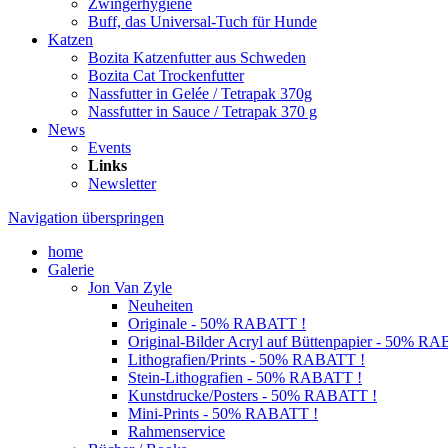
Zwingerhygiene
Buff, das Universal-Tuch für Hunde
Katzen
Bozita Katzenfutter aus Schweden
Bozita Cat Trockenfutter
Nassfutter in Gelée / Tetrapak 370g
Nassfutter in Sauce / Tetrapak 370 g
News
Events
Links
Newsletter
Navigation überspringen
home
Galerie
Jon Van Zyle
Neuheiten
Originale - 50% RABATT !
Original-Bilder Acryl auf Büttenpapier - 50% R
Lithografien/Prints - 50% RABATT !
Stein-Lithografien - 50% RABATT !
Kunstdrucke/Posters - 50% RABATT !
Mini-Prints - 50% RABATT !
Rahmenservice