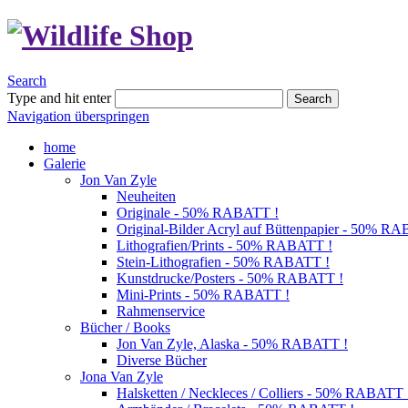
Search
Type and hit enter
Search
Navigation überspringen
home
Galerie
Jon Van Zyle
Neuheiten
Originale - 50% RABATT !
Original-Bilder Acryl auf Büttenpapier - 50% R
Lithografien/Prints - 50% RABATT !
Stein-Lithografien - 50% RABATT !
Kunstdrucke/Posters - 50% RABATT !
Mini-Prints - 50% RABATT !
Rahmenservice
Bücher / Books
Jon Van Zyle, Alaska - 50% RABATT !
Diverse Bücher
Jona Van Zyle
Halsketten / Neckleces / Colliers - 50% RABATT 