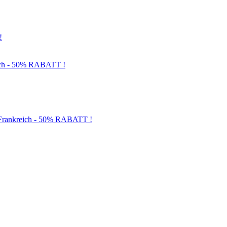
!
och - 50% RABATT !
d Frankreich - 50% RABATT !