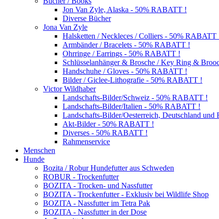
Bücher / Books
Jon Van Zyle, Alaska - 50% RABATT !
Diverse Bücher
Jona Van Zyle
Halsketten / Neckleces / Colliers - 50% RABATT 
Armbänder / Bracelets - 50% RABATT !
Ohrringe / Earrings - 50% RABATT !
Schlüsselanhänger & Brosche / Key Ring & Bro
Handschuhe / Gloves - 50% RABATT !
Bilder / Giclee-Lithografie - 50% RABATT !
Victor Wildhaber
Landschafts-Bilder/Schweiz - 50% RABATT !
Landschafts-Bilder/Italien - 50% RABATT !
Landschafts-Bilder/Oesterreich, Deutschland un
Akt-Bilder - 50% RABATT !
Diverses - 50% RABATT !
Rahmenservice
Menschen
Hunde
Bozita / Robur Hundefutter aus Schweden
ROBUR - Trockenfutter
BOZITA - Trocken- und Nassfutter
BOZITA - Trockenfutter - Exklusiv bei Wildlife Shop
BOZITA - Nassfutter im Tetra Pak
BOZITA - Nassfutter in der Dose