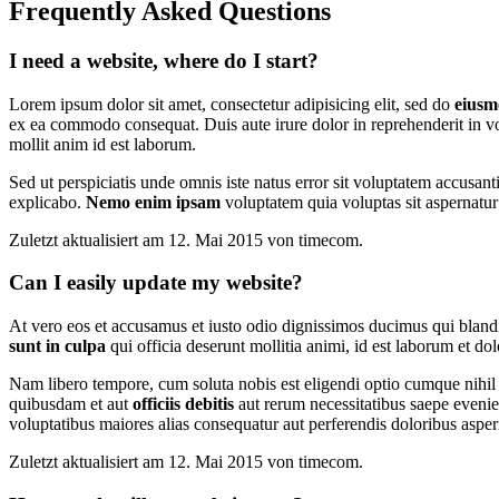
Frequently Asked Questions
I need a website, where do I start?
Lorem ipsum dolor sit amet, consectetur adipisicing elit, sed do
eiusm
ex ea commodo consequat. Duis aute irure dolor in reprehenderit in volu
mollit anim id est laborum.
Sed ut perspiciatis unde omnis iste natus error sit voluptatem accusan
explicabo.
Nemo enim ipsam
voluptatem quia voluptas sit aspernatur
Zuletzt aktualisiert am 12. Mai 2015 von timecom.
Can I easily update my website?
At vero eos et accusamus et iusto odio dignissimos ducimus qui blandit
sunt in culpa
qui officia deserunt mollitia animi, id est laborum et do
Nam libero tempore, cum soluta nobis est eligendi optio cumque nihi
quibusdam et aut
officiis debitis
aut rerum necessitatibus saepe eveniet
voluptatibus maiores alias consequatur aut perferendis doloribus asperi
Zuletzt aktualisiert am 12. Mai 2015 von timecom.