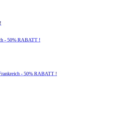
!
och - 50% RABATT !
d Frankreich - 50% RABATT !