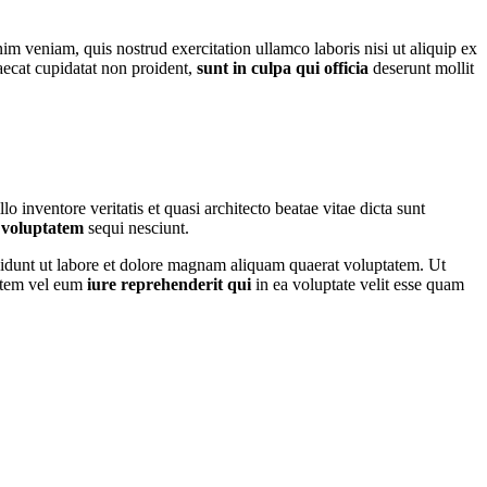
m veniam, quis nostrud exercitation ullamco laboris nisi ut aliquip ex
caecat cupidatat non proident,
sunt in culpa qui officia
deserunt mollit
nventore veritatis et quasi architecto beatae vitae dicta sunt
 voluptatem
sequi nesciunt.
idunt ut labore et dolore magnam aliquam quaerat voluptatem. Ut
autem vel eum
iure reprehenderit qui
in ea voluptate velit esse quam