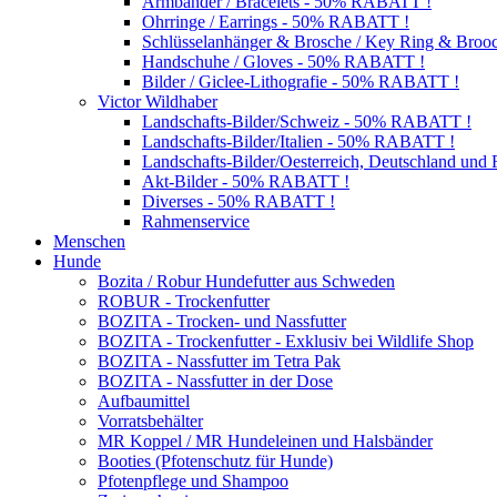
Armbänder / Bracelets - 50% RABATT !
Ohrringe / Earrings - 50% RABATT !
Schlüsselanhänger & Brosche / Key Ring & Bro
Handschuhe / Gloves - 50% RABATT !
Bilder / Giclee-Lithografie - 50% RABATT !
Victor Wildhaber
Landschafts-Bilder/Schweiz - 50% RABATT !
Landschafts-Bilder/Italien - 50% RABATT !
Landschafts-Bilder/Oesterreich, Deutschland un
Akt-Bilder - 50% RABATT !
Diverses - 50% RABATT !
Rahmenservice
Menschen
Hunde
Bozita / Robur Hundefutter aus Schweden
ROBUR - Trockenfutter
BOZITA - Trocken- und Nassfutter
BOZITA - Trockenfutter - Exklusiv bei Wildlife Shop
BOZITA - Nassfutter im Tetra Pak
BOZITA - Nassfutter in der Dose
Aufbaumittel
Vorratsbehälter
MR Koppel / MR Hundeleinen und Halsbänder
Booties (Pfotenschutz für Hunde)
Pfotenpflege und Shampoo