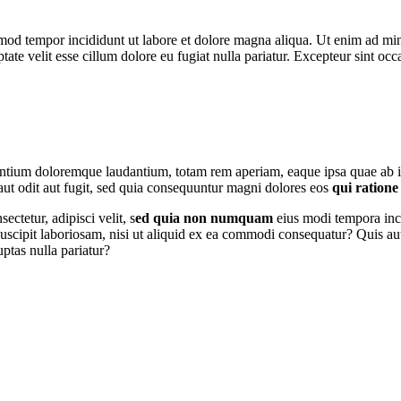
mod tempor incididunt ut labore et dolore magna aliqua. Ut enim ad mini
ate velit esse cillum dolore eu fugiat nulla pariatur. Excepteur sint oc
ium doloremque laudantium, totam rem aperiam, eaque ipsa quae ab illo i
ut odit aut fugit, sed quia consequuntur magni dolores eos
qui ratione
ctetur, adipisci velit, s
ed quia non numquam
eius modi tempora inc
uscipit laboriosam, nisi ut aliquid ex ea commodi consequatur? Quis 
ptas nulla pariatur?