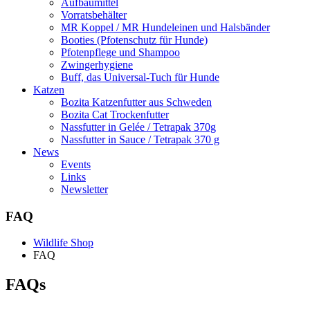
Aufbaumittel
Vorratsbehälter
MR Koppel / MR Hundeleinen und Halsbänder
Booties (Pfotenschutz für Hunde)
Pfotenpflege und Shampoo
Zwingerhygiene
Buff, das Universal-Tuch für Hunde
Katzen
Bozita Katzenfutter aus Schweden
Bozita Cat Trockenfutter
Nassfutter in Gelée / Tetrapak 370g
Nassfutter in Sauce / Tetrapak 370 g
News
Events
Links
Newsletter
FAQ
Wildlife Shop
FAQ
FAQs