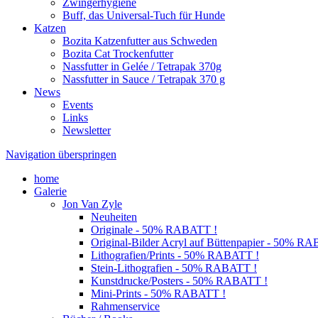
Zwingerhygiene
Buff, das Universal-Tuch für Hunde
Katzen
Bozita Katzenfutter aus Schweden
Bozita Cat Trockenfutter
Nassfutter in Gelée / Tetrapak 370g
Nassfutter in Sauce / Tetrapak 370 g
News
Events
Links
Newsletter
Navigation überspringen
home
Galerie
Jon Van Zyle
Neuheiten
Originale - 50% RABATT !
Original-Bilder Acryl auf Büttenpapier - 50% R
Lithografien/Prints - 50% RABATT !
Stein-Lithografien - 50% RABATT !
Kunstdrucke/Posters - 50% RABATT !
Mini-Prints - 50% RABATT !
Rahmenservice