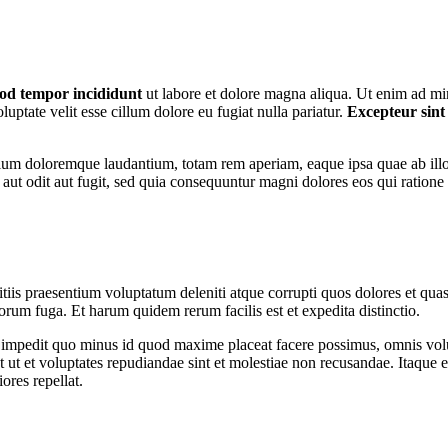
od tempor incididunt
ut labore et dolore magna aliqua. Ut enim ad min
ptate velit esse cillum dolore eu fugiat nulla pariatur.
Excepteur sint
tium doloremque laudantium, totam rem aperiam, eaque ipsa quae ab illo in
 aut odit aut fugit, sed quia consequuntur magni dolores eos qui ratione
iis praesentium voluptatum deleniti atque corrupti quos dolores et quas
lorum fuga. Et harum quidem rerum facilis est et expedita distinctio.
l impedit quo minus id quod maxime placeat facere possimus, omnis vol
 ut et voluptates repudiandae sint et molestiae non recusandae. Itaque e
ores repellat.