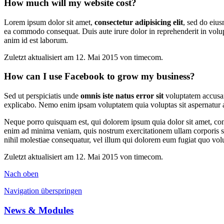
How much will my website cost?
Lorem ipsum dolor sit amet,
consectetur adipisicing elit
, sed do eius
ea commodo consequat. Duis aute irure dolor in reprehenderit in volupt
anim id est laborum.
Zuletzt aktualisiert am 12. Mai 2015 von timecom.
How can I use Facebook to grow my business?
Sed ut perspiciatis unde
omnis iste natus error sit
voluptatem accusant
explicabo. Nemo enim ipsam voluptatem quia voluptas sit aspernatur a
Neque porro quisquam est, qui dolorem ipsum quia dolor sit amet, conse
enim ad minima veniam, quis nostrum exercitationem ullam corporis s
nihil molestiae consequatur, vel illum qui dolorem eum fugiat quo volu
Zuletzt aktualisiert am 12. Mai 2015 von timecom.
Nach oben
Navigation überspringen
News & Modules