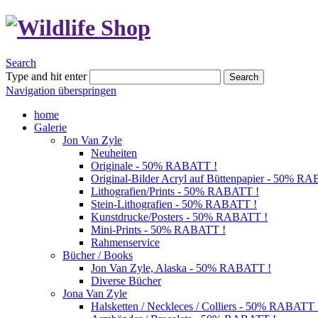
Search
Type and hit enter
Search
Navigation überspringen
home
Galerie
Jon Van Zyle
Neuheiten
Originale - 50% RABATT !
Original-Bilder Acryl auf Büttenpapier - 50% R
Lithografien/Prints - 50% RABATT !
Stein-Lithografien - 50% RABATT !
Kunstdrucke/Posters - 50% RABATT !
Mini-Prints - 50% RABATT !
Rahmenservice
Bücher / Books
Jon Van Zyle, Alaska - 50% RABATT !
Diverse Bücher
Jona Van Zyle
Halsketten / Neckleces / Colliers - 50% RABATT 