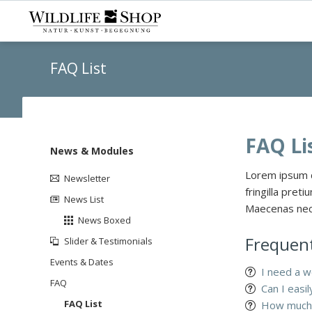
FAQ List
FAQ Li
Navigation
News & Modules
überspringen
Lorem ipsum do
Newsletter
fringilla pret
News List
Maecenas nec 
News Boxed
Frequent
Slider & Testimonials
Events & Dates
I need a w
FAQ
Can I easi
FAQ List
How much 