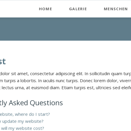
HOME
GALERIE
MENSCHEN
Jon Van Zyle
Neuheiten
Originale - 50% RABATT !
Original-Bilder Acryl auf Bütte
st
Lithografien/Prints - 50% RABA
lor sit amet, consectetur adipiscing elit. In sollicitudin quam tur
Stein-Lithografien - 50% RABAT
ium turpis a lobortis. In iaculis nunc turpis. Donec lorem dolor, vive
lectus urna, at euismod diam. Etiam turpis est, ultricies sed elei
Kunstdrucke/Posters - 50% RA
ly Asked Questions
Mini-Prints - 50% RABATT !
Rahmenservice
ebsite, where do I start?
ly update my website?
Bücher / Books
will my website cost?