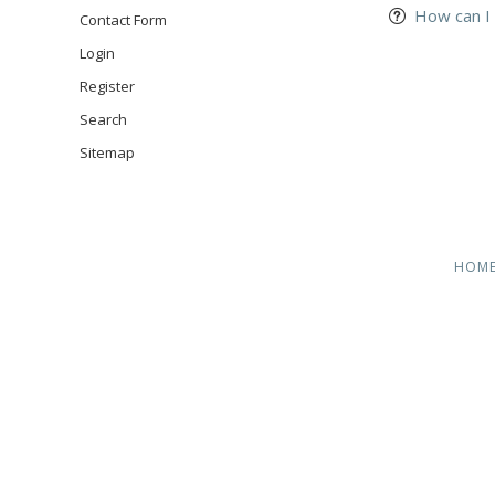
How can I
Contact Form
Login
Register
Search
Sitemap
NAVIGA
HOM
ÜBERSP