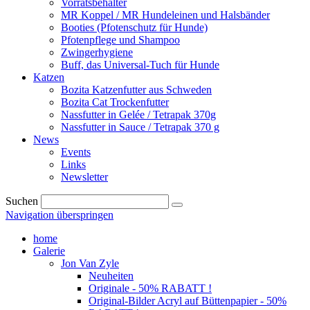
Vorratsbehälter
MR Koppel / MR Hundeleinen und Halsbänder
Booties (Pfotenschutz für Hunde)
Pfotenpflege und Shampoo
Zwingerhygiene
Buff, das Universal-Tuch für Hunde
Katzen
Bozita Katzenfutter aus Schweden
Bozita Cat Trockenfutter
Nassfutter in Gelée / Tetrapak 370g
Nassfutter in Sauce / Tetrapak 370 g
News
Events
Links
Newsletter
Suchen
Navigation überspringen
home
Galerie
Jon Van Zyle
Neuheiten
Originale - 50% RABATT !
Original-Bilder Acryl auf Büttenpapier - 50%