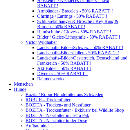
Halsketten / Neckleces / Colliers - 50%
RABATT !
Armbänder / Bracelets - 50% RABATT !
Ohrringe / Earrings - 50% RABATT !
Schlüsselanhänger & Brosche / Key Ring &
Brooch - 50% RABATT !
Handschuhe / Gloves - 50% RABATT !
Bilder / Giclee-Lithografie - 50% RABATT !
Victor Wildhaber
Landschafts-Bilder/Schweiz - 50% RABATT !
Landschafts-Bilder/Italien - 50% RABATT !
Landschafts-Bilder/Oesterreich, Deutschland und
Frankreich - 50% RABATT !
Akt-Bilder - 50% RABATT !
Diverses - 50% RABATT !
Rahmenservice
Menschen
Hunde
Bozita / Robur Hundefutter aus Schweden
ROBUR - Trockenfutter
BOZITA - Trocken- und Nassfutter
BOZITA - Trockenfutter - Exklusiv bei Wildlife Shop
BOZITA - Nassfutter im Tetra Pak
BOZITA - Nassfutter in der Dose
Aufbaumittel