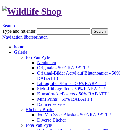
Search
Type and hit enter
Search
Navigation überspringen
home
Galerie
Jon Van Zyle
Neuheiten
Originale - 50% RABATT !
Original-Bilder Acryl auf Büttenpapier - 50%
RABATT !
Lithografien/Prints - 50% RABATT !
Stein-Lithografien - 50% RABATT !
Kunstdrucke/Posters - 50% RABATT !
Mini-Prints - 50% RABATT !
Rahmenservice
Bücher / Books
Jon Van Zyle, Alaska - 50% RABATT !
Diverse Bücher
Jona Van Zyle