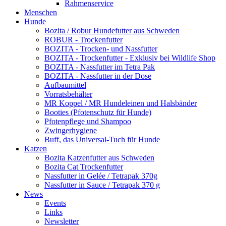
Rahmenservice
Menschen
Hunde
Bozita / Robur Hundefutter aus Schweden
ROBUR - Trockenfutter
BOZITA - Trocken- und Nassfutter
BOZITA - Trockenfutter - Exklusiv bei Wildlife Shop
BOZITA - Nassfutter im Tetra Pak
BOZITA - Nassfutter in der Dose
Aufbaumittel
Vorratsbehälter
MR Koppel / MR Hundeleinen und Halsbänder
Booties (Pfotenschutz für Hunde)
Pfotenpflege und Shampoo
Zwingerhygiene
Buff, das Universal-Tuch für Hunde
Katzen
Bozita Katzenfutter aus Schweden
Bozita Cat Trockenfutter
Nassfutter in Gelée / Tetrapak 370g
Nassfutter in Sauce / Tetrapak 370 g
News
Events
Links
Newsletter