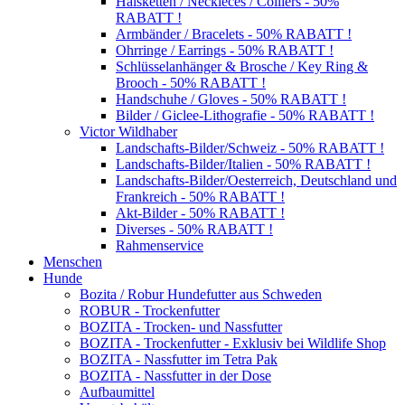
Halsketten / Neckleces / Colliers - 50%
RABATT !
Armbänder / Bracelets - 50% RABATT !
Ohrringe / Earrings - 50% RABATT !
Schlüsselanhänger & Brosche / Key Ring &
Brooch - 50% RABATT !
Handschuhe / Gloves - 50% RABATT !
Bilder / Giclee-Lithografie - 50% RABATT !
Victor Wildhaber
Landschafts-Bilder/Schweiz - 50% RABATT !
Landschafts-Bilder/Italien - 50% RABATT !
Landschafts-Bilder/Oesterreich, Deutschland und
Frankreich - 50% RABATT !
Akt-Bilder - 50% RABATT !
Diverses - 50% RABATT !
Rahmenservice
Menschen
Hunde
Bozita / Robur Hundefutter aus Schweden
ROBUR - Trockenfutter
BOZITA - Trocken- und Nassfutter
BOZITA - Trockenfutter - Exklusiv bei Wildlife Shop
BOZITA - Nassfutter im Tetra Pak
BOZITA - Nassfutter in der Dose
Aufbaumittel