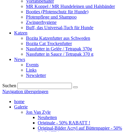
Vorratsbehälter
MR Koppel / MR Hundeleinen und Halsbänder
Booties (Pfotenschutz für Hunde)
Pfotenpflege und Shampoo
Zwingerhygiene
Buff, das Universal-Tuch für Hunde
Katzen
Bozita Katzenfutter aus Schweden
Bozita Cat Trockenfutter
Nassfutter in Gelée / Tetrapak 370g
Nassfutter in Sauce / Tetrapak 370 g
News
Events
Links
Newsletter
Suchen
Navigation überspringen
home
Galerie
Jon Van Zyle
Neuheiten
Originale - 50% RABATT !
Original-Bilder Acryl auf Büttenpapier - 50%