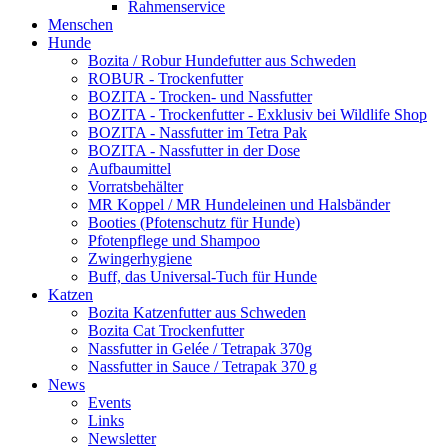
Rahmenservice
Menschen
Hunde
Bozita / Robur Hundefutter aus Schweden
ROBUR - Trockenfutter
BOZITA - Trocken- und Nassfutter
BOZITA - Trockenfutter - Exklusiv bei Wildlife Shop
BOZITA - Nassfutter im Tetra Pak
BOZITA - Nassfutter in der Dose
Aufbaumittel
Vorratsbehälter
MR Koppel / MR Hundeleinen und Halsbänder
Booties (Pfotenschutz für Hunde)
Pfotenpflege und Shampoo
Zwingerhygiene
Buff, das Universal-Tuch für Hunde
Katzen
Bozita Katzenfutter aus Schweden
Bozita Cat Trockenfutter
Nassfutter in Gelée / Tetrapak 370g
Nassfutter in Sauce / Tetrapak 370 g
News
Events
Links
Newsletter